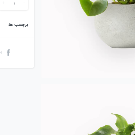
+
-
برچسب ها:
ا