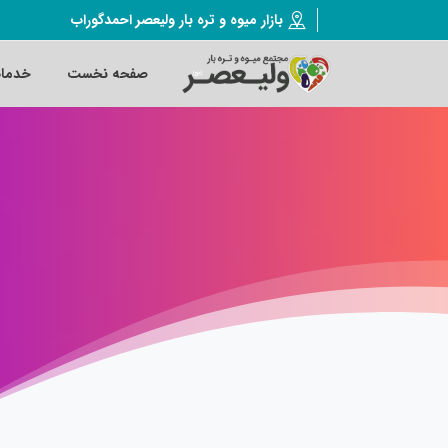
بازار میوه و تره بار ولیعصر احمدگوراب
صفحه نخست
خدما