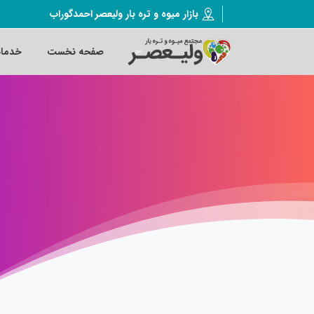
بازار میوه و تره بار ولیعصر احمدگوراب
صفحه نخست
خدما