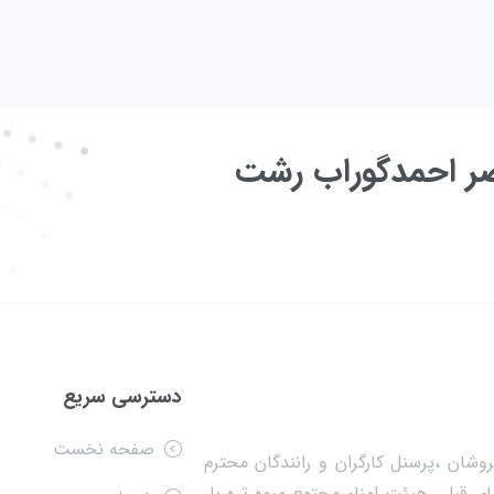
عصر احمدگوراب رشت
دسترسی سریع
صفحه نخست
وشان ،پرسنل کارگران و رانندگان محترم
ی قبلی هیئت امناء مجتمع میوه تره بار