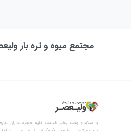
مجتمع میوه و تره بار ولی
به زودی ...
با سلام و وقت بخیر خدمت کلیه حجره ،داران ،بارفر
مجتمع تجاری ولیعصر (عج). قبل از هر چیزی از اعضا