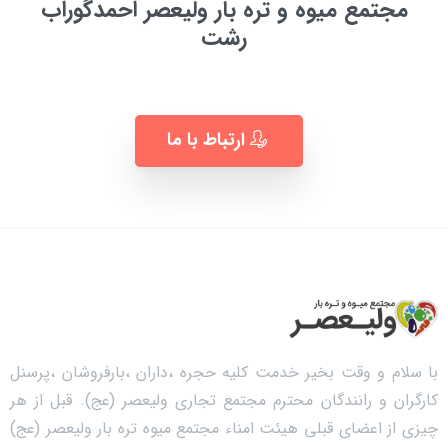
مجتمع میوه و تره بار ولیعصر احمدگوراب
رشت
به زودی ...
ارتباط با ما
با سلام و وقت بخیر خدمت کلیه حجره ،داران ،بارفروشان ،پرسنل
کارگران و رانندگان محترم مجتمع تجاری ولیعصر (عج). قبل از هر
چیزی از اعضای قبلی هیئت امناء مجتمع میوه تره بار ولیعصر (عج)