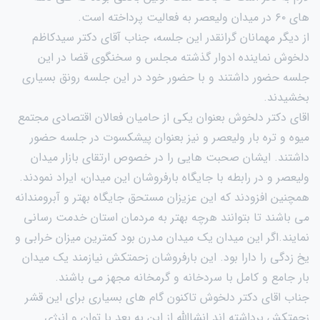
های ۶۰ در میدان ولیعصر به فعالیت پرداخته است.
از دیگر مهمانان گرانقدر این جلسه، جناب آقای دکتر سیدکاظم
دلخوش نماینده ادوار گذشته مجلس و سخنگوی قضا در این
جلسه حضور داشتند و با حضور خود در این جلسه رونق بسیاری
بخشیدند.
اقای دکتر دلخوش بعنوان یکی از حامیان فعالان اقتصادی مجتمع
میوه و تره بار ولیعصر و نیز بعنوان پیشکسوت در جلسه حضور
داشتند. ایشان صحبت هایی را در خصوص ارتقای بازار میدان
ولیعصر و در رابطه با جایگاه بارفروشان این میدان، ایراد نمودند.
همچنین افزودند که این عزیزان مستحق جایگاه بهتر و آبرومندانه
می باشند تا بتوانند هرچه بهتر به مردمان استان خدمت رسانی
نمایند.اگر این میدان یک میدان مدرن بود کمترین میزان خرابی و
یخ زدگی را دارا بود. این بارفروشان زحمتکش نیازمند یک میدان
بار جامع و کامل با سردخانه و گرمخانه مجهز می باشند.
جناب اقای دکتر دلخوش تاکنون گام های بسیاری برای این قشر
زحمتکش برداشته اند انشاالله از این به بعد با توان و انرژی