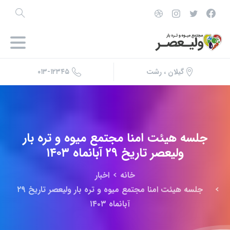
۰۱۳-۱۲۳۴۵
گیلان ، رشت
جلسه
هیئت
امنا
مجتمع
میوه
و
تره
بار
ولیعصر
تاریخ
۲۹
آبانماه
۱۴۰۳
خانه
اخبار
جلسه هیئت امنا مجتمع میوه و تره بار ولیعصر تاریخ ۲۹
آبانماه ۱۴۰۳