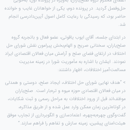
اعضای محترم گروه صلح‌یاران، به‌ویژه در پرونده اول، به‌خوبی
حل‌وفصل گردید. در پرونده دوم، یکی از خواهانان غایب و خوانده
حاضر بود، که رسیدگی با رعایت کامل اصول آیین‌دادرسی انجام
شد.
در ابتدای جلسه، آقای ایوب یاقوتی، عضو فعال و باتجربه گروه
صلح‌یاران، سخنانی صریح و الهام‌بخش پیرامون نقش شورای حل
اختلاف در ارتقای فضای صلح و آرامش میان فعالان اقتصادی ایراد
نمودند. ایشان با اشاره به مأموریت شورا در زمینه مدیریت
مسالمت‌آمیز اختلافات، اظهار داشتند:
> “هدف نهایی شورای حل اختلاف، ایجاد صلح، دوستی و همدلی
در میان فعالان اقتصادی حوزه میوه و تره‌بار است. صلح‌یاران
موظف‌اند قبل از ورود اختلافات به مراحل رسمی و ثبت شکایات،
در کوتاه‌ترین زمان ممکن وارد عمل شده و از طریق مذاکره،
گفت‌وگوی چهره‌به‌چهره، اعتمادسازی و الگوبرداری از تجارب موفق
هیئت‌امنای پیشین، زمینه سازش و تفاهم را فراهم سازند.”