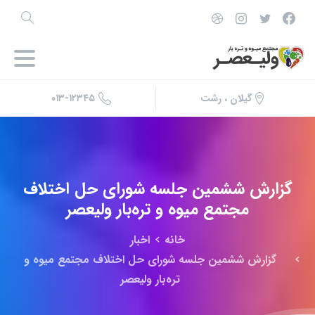
۰۱۳-۱۲۳۴۵
گیلان ، رشت
گزارش
ششمین
جلسه
شورای
حل
اختلاف
مجتمع
میوه
و
تره‌بار
ولیعصر
خانه
اخبار
گزارش ششمین جلسه شورای حل اختلاف مجتمع میوه و
تره‌بار ولیعصر