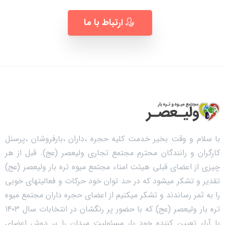
ارتباط با ما
با سلام و وقت بخیر خدمت کلیه حجره ،داران ،بارفروشان ،پرسنل
کارگران و رانندگان محترم مجتمع تجاری ولیعصر (عج). قبل از هر
چیزی از اعضای قبلی هیئت امناء مجتمع میوه تره بار ولیعصر (عج)
تقدیر و تشکر میشود که در حد توان خود حرکات و فعالیتهای خوبی
را به ثمر رساندند و تشکر میکنیم از اعضای حجره داران مجتمع میوه
تره بار ولیعصر (عج) که با حضور پر رنگشان در انتخابات سال ۱۴۰۳
با آراء تعیین کننده خود بار مسئولیت میدان را بر دوش اعضای