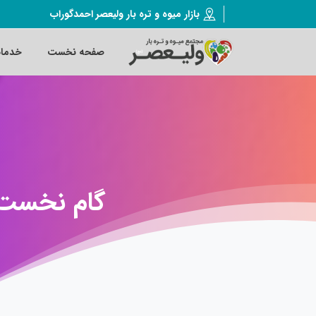
بازار میوه و تره بار ولیعصر احمدگوراب
صفحه نخست
خدما
گام
نخست