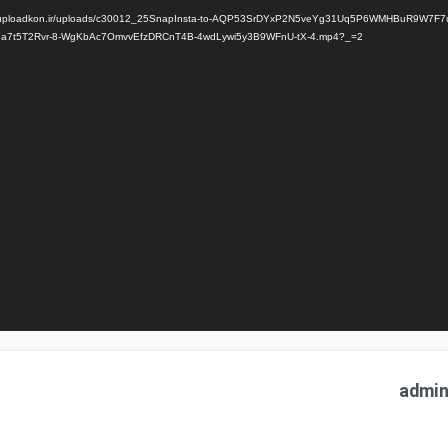
 پرونده: //uploadkon.ir/uploads/c30012_25SnapInsta-to-AQP53SrDYxP2N5veYg31Uq5P6WMHBuR9W7F7ulwQ
a7t5T2Rvr-8-WgKbAc7OmvvEfzDRCnT4B-4wdLywi5y3B9WFnU-tX-4.mp4?_=2
admi