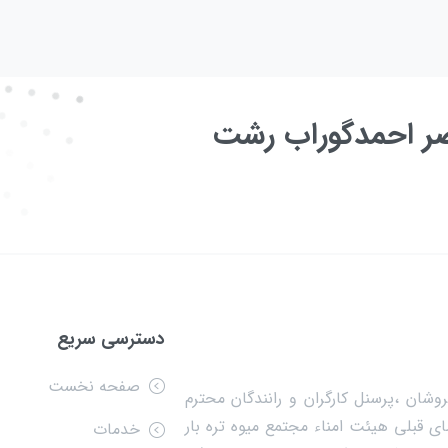
عصر احمدگوراب رشت
دسترسی سریع
صفحه نخست
وشان ،پرسنل کارگران و رانندگان محترم
ی قبلی هیئت امناء مجتمع میوه تره بار
خدمات