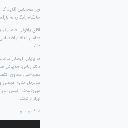
وی همچنین افزود که ج
جایگاه رایگان به بارفرو
آقای یاقوتی ضمن تبریک
تمامی فعالان اقتصادی ح
ماند.
در پایان، ایشان مراتب
دکتر ربانی، مدیرکل ص
مصباحی، معاون اقتصاد
مدیرکل منابع طبیعی و
تهی‌دست، رئیس اتاق ا
ابراز داشتند.
لینک ویدیو:
نمایشگر