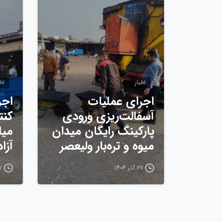
اخبار
اخب
اجرای عملیات
اجر
آسفالت‌ریزی ورودی
کنت
پارکینگ رایگان میدان
میا
میوه و تره‌بار ولیعصر
آزا
۲۷ آذر ۱۴۰۴
۲۷ آ