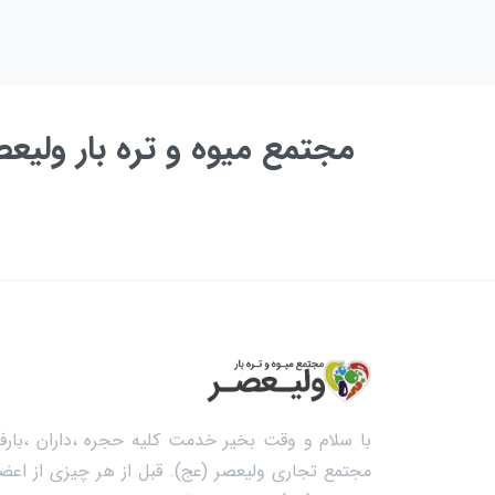
مجتمع میوه و تره بار ولی
به زودی ...
با سلام و وقت بخیر خدمت کلیه حجره ،داران ،بارفر
مجتمع تجاری ولیعصر (عج). قبل از هر چیزی از اعضا