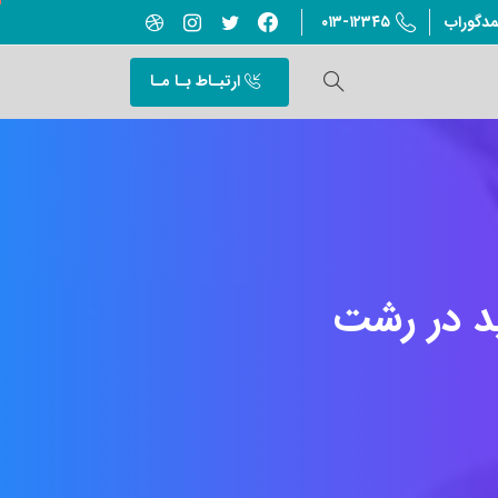
۰۱۳-۱۲۳۴۵
مدگوراب
ارتبـاط بـا مـا
د
در
رشت