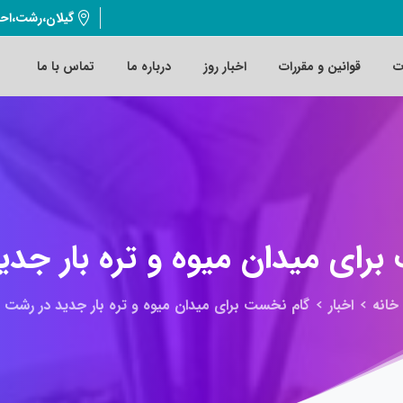
گیلان،رشت،اح
ت
قوانین و مقررات
اخبار روز
درباره ما
تماس با ما
برای
میدان
میوه
و
تره
بار
جدی
خانه
اخبار
گام نخست برای میدان میوه و تره بار جدید در رشت