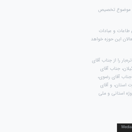
این، موضوع تخصیص
ی طاعات و عبادات
فعالان این حوزه خواهد
‌بار را از جناب آقای
یلان، جناب آقای
جناب آقای رضوی،
ت استان، و آقای
ژه استانی و ملی
Media 