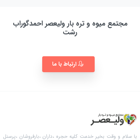
مجتمع میوه و تره بار ولیعصر احمدگوراب
رشت
به زودی ...
ارتباط با ما
با سلام و وقت بخیر خدمت کلیه حجره ،داران ،بارفروشان ،پرسنل