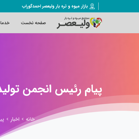
بازار میوه و تره بار ولیعصر احمدگوراب
صفحه نخست
خدما
پیام
رئیس
انجمن
تولید
خانه
اخبار
پی