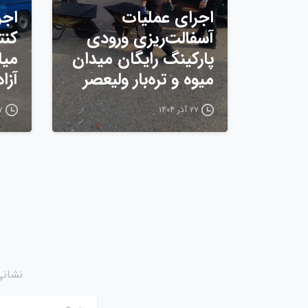
اجرای عملیات
اجر
آسفالت‌ریزی ورودی
کنت
پارکینگ رایگان میدان
میا
میوه و تره‌بار ولیعصر
آزا
۲۷ آذر ۱۴۰۴
۲۷ آ
نشانی
نام
*