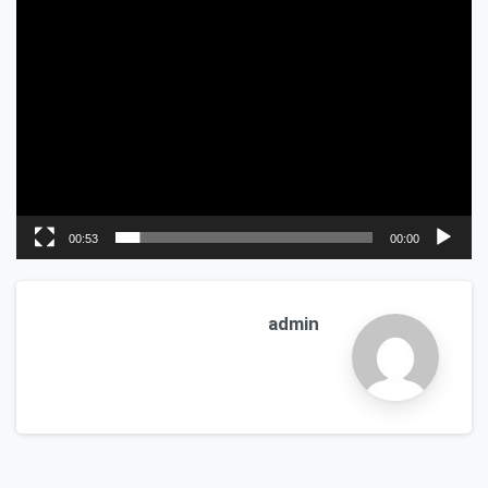
00:53
00:00
admin