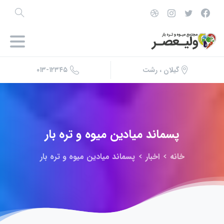
۰۱۳-۱۲۳۴۵
گیلان ، رشت
پسماند
میادین
میوه
و
تره
بار
خانه
اخبار
پسماند میادین میوه و تره بار