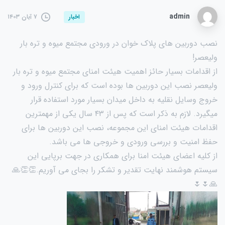
admin
۷ آبان ۱۴۰۳
اخبار
نصب دوربین های پلاک خوان در ورودی مجتمع میوه و تره بار
ولیعصر!
از اقدامات بسیار حائز اهمیت هیئت امنای مجتمع میوه و تره بار
ولیعصر نصب این دوربین ها بوده است که برای کنترل ورود و
خروج وسایل نقلیه به داخل میدان بسیار مورد استفاده قرار
میگیرد. لازم به ذکر است که پس از ۴۳ سال یکی از مهمترین
اقدامات هیئت امنای این مجموعه، نصب این دوربین ها برای
حفظ امنیت و بررسی ورودی و خروجی ها می باشد.
از کلیه اعضای هیئت امنا برای همکاری در جهت برپایی این
سیستم هوشمند نهایت تقدیر و تشکر را بجای می آوریم.👏👏🙏
🙏🌷🌷