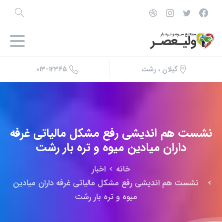
۰۱۳-۱۲۳۴۵
گیلان ، رشت
نشست
هم
اندیشی
رفع
مشکل
مالیاتی
غرفه
داران
میادین
میوه
و
تره
بار
رشت
خانه
اخبار
نشست هم اندیشی رفع مشکل مالیاتی غرفه داران میادین
میوه و تره بار رشت