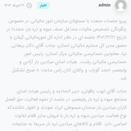
admin
۲۱ خرداد ۱۴۰۲
اخبار
پیرو جلسات متعدد با مسئولان سازمان امور مالیاتی در خصوص
چگونگی تشخیص مالیات مشاغل صنف میوه و تره بار، مجددا در
تاریخ ۱۴۰۲/۳/۲۱ جلسه ای در دفتر اداره کل امورمالیاتی گیلان با
حضور مدیر کل محترم مالیاتی استان، جناب آقای دکتر برهانی
نیا، معاونین حسابرسی مالیاتی مرکز استان، رئیس امور
حسابرسی مالیاتی رشت، هیات امنای میادین بار آزادی و
ولیعصر، احمد گوراب و وکلای آنان راس ساعت ۸ صبح تشکیل
شد.
جناب آقای ایوب یاقوتی، دبیر اتحادیه و رئیس هیات امنای
مجتمع میوه و تره بار ولیعصر، در جلسه از نحوه فعالیت حق العمل
کاران میادین بار سخنان مبسوطی ایراد نمودند و اظهار داشتندکه
نوع فعالیت میادین میوه و تره بار با فروش سایر اقلام تفاوت
اساسی دارد. اقلام و کالاهای میادین تره بار سریعا به ضایعات