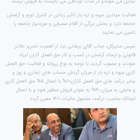
تبدیل می شوندو در مدت کوتاهی می بایست به فروش برسند.
فعالیت میادین میوه و تره بار تاثیر زیادی در کنترل تورم و آرامش
جامعه دارد و بخش بزرگی از اقلام مصرفی و موردنیاز جامعه را
تامین می نمایند.
سپس مدیرکل، جناب آقای برهانی نیا، از اهمیت تحریر دفاتر
قانونی و ایجاد آرامش در کسب و کار حق العمل کاران ایراد
نمودند و مصوب گردید با توجه به نوع پروانه و فعالیت حق العمل
کاری میوه و تره بار از میزان گردش حساب های تجاری و پوز و
سایر درآمد های حق العمل کاران۶۰% با اعمال ۵% حق العمل کاری
و مابقی به میزان ۴۰% به عنوان فروش منظور شود و با اعمال
اینتاکد مناسب درآمد، مشمول مالیات ۱۴۰۱ معین گردد.