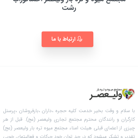
رشت
به زودی ...
ارتباط با ما
با سلام و وقت بخیر خدمت کلیه حجره ،داران ،بارفروشان ،پرسنل
کارگران و رانندگان محترم مجتمع تجاری ولیعصر (عج). قبل از هر
چیزی از اعضای قبلی هیئت امناء مجتمع میوه تره بار ولیعصر (عج)
تقدیر و تشکر میشود که در حد توان خود حرکات و فعالیتهای خوبی