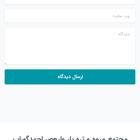
وب سایت
دیدگاه
مجتمع میوه و تره بار ولیعصر احمدگوراب