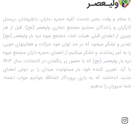
با سلام و وقت بخیر خدمت کلیه حجره ،داران ،بارفروشان ،پرسنل
کارگران و رانندگان محترم مجتمع تجاری ولیعصر (عج). قبل از هر
چیزی از اعضای قبلی هیئت امناء مجتمع میوه تره بار ولیعصر (عج)
تقدیر و تشکر میشود که در حد توان خود حرکات و فعالیتهای خوبی
را به ثمر رساندند و تشکر میکنیم از اعضای حجره داران مجتمع میوه
تره بار ولیعصر (عج) که با حضور پر رنگشان در انتخابات سال ۱۴۰۳
با آراء تعیین کننده خود بار مسئولیت میدان را بر دوش اعضای
جدید انداختند که به یاری پروردگار انشاالله بتوانیم جواب اعتماد
شما سروران را بدهیم.