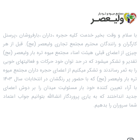
با سلام و وقت بخیر خدمت کلیه حجره ،داران ،بارفروشان ،پرسنل
کارگران و رانندگان محترم مجتمع تجاری ولیعصر (عج). قبل از هر
چیزی از اعضای قبلی هیئت امناء مجتمع میوه تره بار ولیعصر (عج)
تقدیر و تشکر میشود که در حد توان خود حرکات و فعالیتهای خوبی
را به ثمر رساندند و تشکر میکنیم از اعضای حجره داران مجتمع میوه
تره بار ولیعصر (عج) که با حضور پر رنگشان در انتخابات سال ۱۴۰۳
با آراء تعیین کننده خود بار مسئولیت میدان را بر دوش اعضای
جدید انداختند که به یاری پروردگار انشاالله بتوانیم جواب اعتماد
شما سروران را بدهیم.