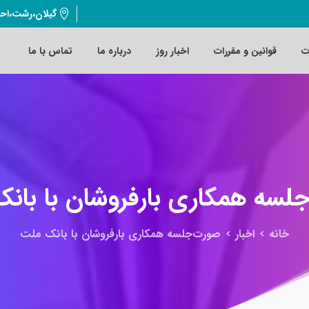
گیلان،رشت،اح
ت
قوانین و مقررات
اخبار روز
درباره ما
تماس با ما
جلسه
همکاری
بارفروشان
با
بانک
خانه
اخبار
صورت‌جلسه همکاری بارفروشان با بانک ملت