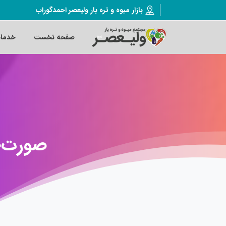
بازار میوه و تره بار ولیعصر احمدگوراب
صفحه نخست
خدما
صورت‌