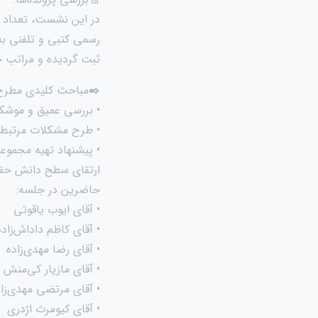
در این نشست، تعداد پ
رسمی کتبی و تلفنی به 
ثبت گردیده و مراتب 
✒️مباحث کلیدی مطرح‌
• بررسی عمیق و موشکاف
• طرح مشکلات مرتبط ب
• پیشنهاد تهیه مجمو
ارتقای سطح دانش حقو
حاضرین در جلسه:
• آقای ایوب یاقوتی
• آقای کاظم داداش‌زاده
• آقای رضا مهدی‌زاده
• آقای مازیار کی‌منش
• آقای مرتضی مهدی‌زاد
• آقای کیومرث اژدری