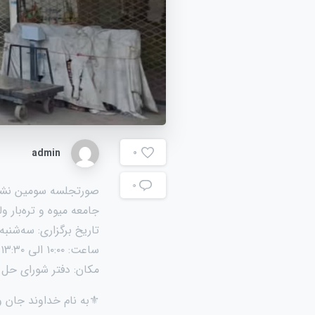
admin
0
۰
️صورتجلسه سومین ن
جامعه میوه و تره‌بار 
تاریخ برگزاری: سه‌شنبه، ۲۳ اردیبهشت ۰۴
ساعت: ۱۰:۰۰ الی ۱۳:۳۰
مکان: دفتر شورای حل 
⚜️به نام خداوند جان و