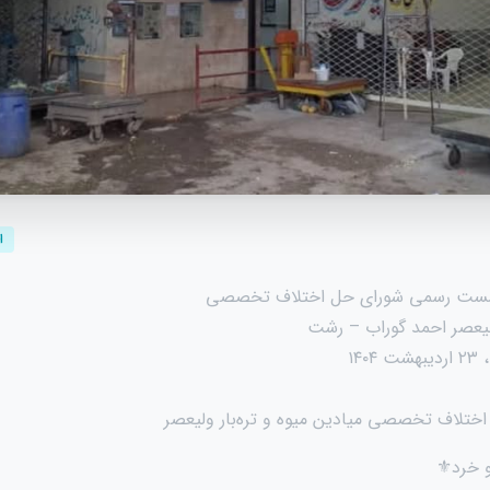
ا
شست رسمی شورای حل اختلاف تخصصی
ولیعصر احمد گوراب – رشت
۱۴
اختلاف تخصصی میادین میوه و تره‌بار ولیعصر
 خرد⚜️