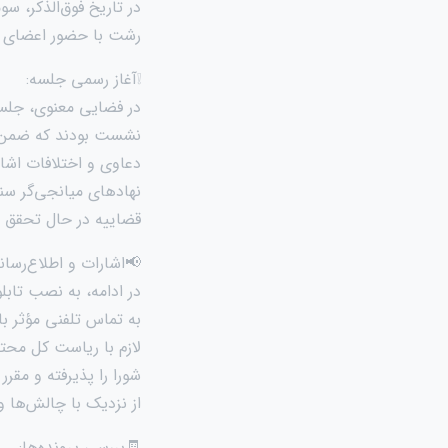
در تاریخ فوق‌الذکر، 
رشت با حضور اعضای محت
❕️آغاز رسمی جلسه:
در فضایی معنوی، جلسه
نشست بودند که ضمن خ
دعاوی و اختلافات اشاره
نهادهای میانجی‌گر سن
قضاییه در حال تحقق 
📢اشارات و اطلاع‌رسان
در ادامه، به نصب تاب
به تماس تلفنی مؤثر ب
لازم با ریاست کل محت
شورا را پذیرفته و مقرر
از نزدیک با چالش‌ها و
🧾بررسی پرونده‌ها: