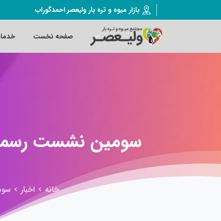
بازار میوه و تره بار ولیعصر احمدگوراب
صفحه نخست
خدما
سومین
نشست
رسم
خانه
اخبار
سوم