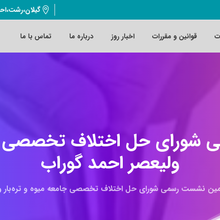
گیلان،رشت،اح
ت
قوانین و مقررات
اخبار روز
درباره ما
تماس با ما
ی
شورای
حل
اختلاف
تخصصی
ولیعصر
احمد
گوراب
ین نشست رسمی شورای حل اختلاف تخصصی جامعه میوه و تره‌بار ول