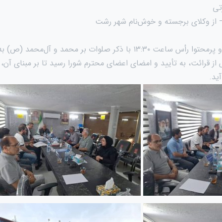
تی
– از وکلای برجسته و خوش‌نام شهر رشت
این نشست ثمربخش و پرمحتوا رأس ساعت ۱۳:۳۰ با ذکر صلوات بر محمد و آل‌م
قرائت، به تأیید و امضای اعضای محترم شورا رسید تا بر مبنای آن، اق
ید.