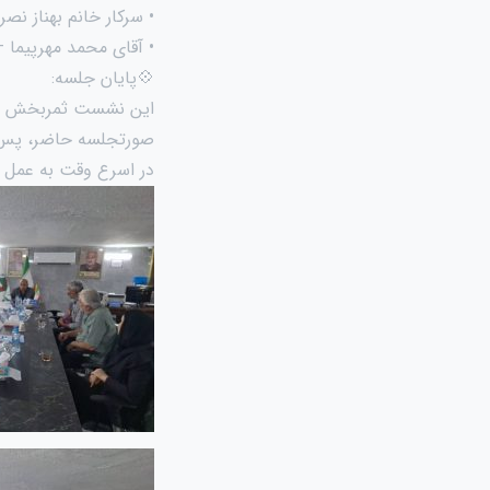
• سرکار خانم بهناز نصر
• آقای محمد مهرپیما 
💠پایان جلسه:
صورتجلسه حاضر، پس از 
در اسرع وقت به عمل آ