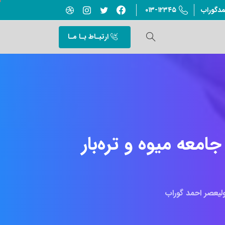
۰۱۳-۱۲۳۴۵
مدگوراب
ارتبـاط بـا مـا
جامعه
میوه
و
تره‌بار
یعصر احمد گوراب