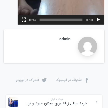
03:44
00:00
admin
اشتراک در فیسبوک
اشتراک در توییتر
نوشته قبلی
خرید سطل زباله برای میدان میوه و تره بار ولیعصر