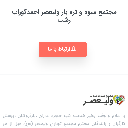
مجتمع میوه و تره بار ولیعصر احمدگوراب
رشت
به زودی ...
ارتباط با ما
با سلام و وقت بخیر خدمت کلیه حجره ،داران ،بارفروشان ،پرسنل
کارگران و رانندگان محترم مجتمع تجاری ولیعصر (عج). قبل از هر