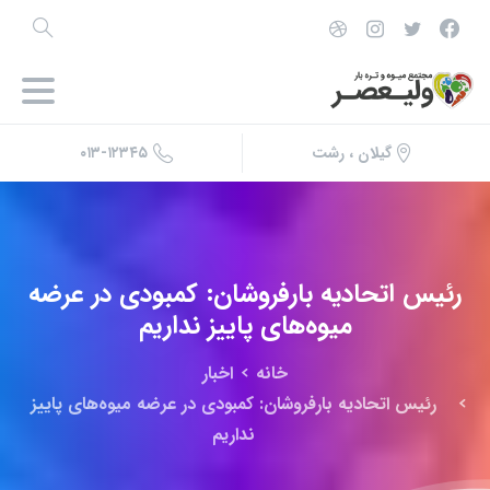
۰۱۳-۱۲۳۴۵
گیلان ، رشت
رئیس
اتحادیه
بارفروشان:
کمبودی
در
عرضه
میوه‌های
پاییز
نداریم
خانه
اخبار
رئیس اتحادیه بارفروشان: کمبودی در عرضه میوه‌های پاییز
نداریم