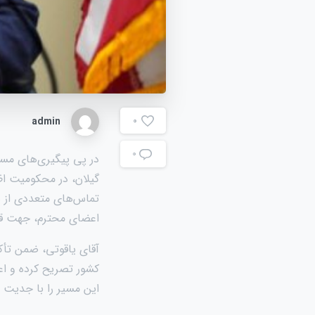
admin
0
۰
در پی پیگیری‌های مست
گیلان، در محکومیت اظه
تماس‌های متعددی از سو
اعضای محترم، جهت قدر
آقای یاقوتی، ضمن تأکی
کشور تصریح کرده و اعل
این مسیر را با جدیت د