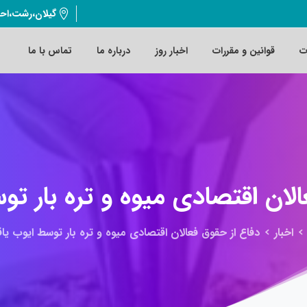
گیلان،رشت،اح
ت
قوانین و مقررات
اخبار روز
درباره ما
تماس با ما
الان
اقتصادی
میوه
و
تره
بار
تو
اخبار
دفاع از حقوق فعالان اقتصادی میوه و تره بار توسط ایوب یا