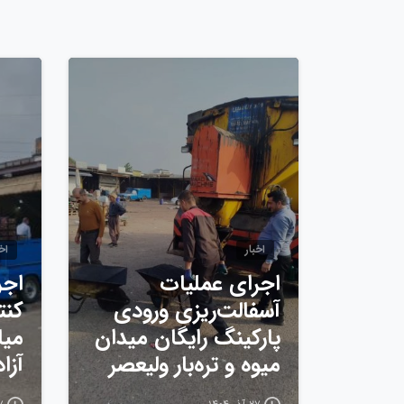
0
اخبار
اخب
اجرای عملیات
اجر
آسفالت‌ریزی ورودی
کنت
پارکینگ رایگان میدان
میا
میوه و تره‌بار ولیعصر
آزا