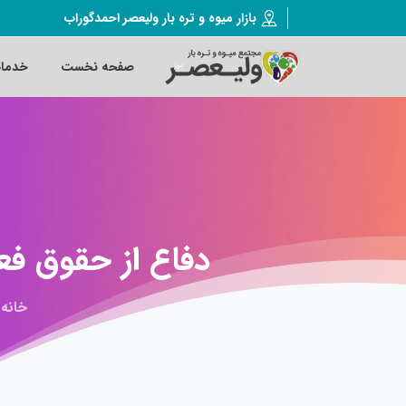
بازار میوه و تره بار ولیعصر احمدگوراب
صفحه نخست
خدما
دفاع
از
حقوق
فع
خانه