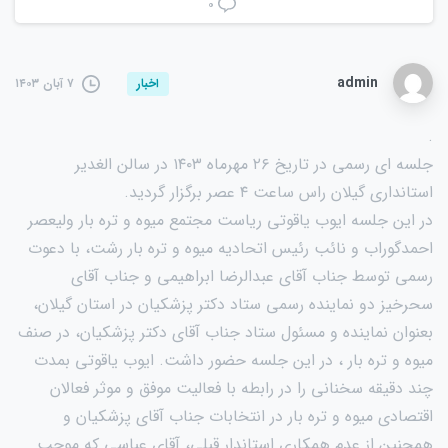
۰
admin
۷ آبان ۱۴۰۳
اخبار
.
جلسه ای رسمی در تاریخ ۲۶ مهرماه ۱۴۰۳ در سالن الغدیر
استانداری گیلان راس ساعت ۴ عصر برگزار گردید.
در این جلسه ایوب یاقوتی ریاست مجتمع میوه و تره بار ولیعصر
احمدگوراب و نائب رئیس اتحادیه میوه و تره بار رشت، با دعوت
رسمی توسط جناب آقای عبدالرضا ابراهیمی و جناب آقای
سحرخیز دو نماینده رسمی ستاد دکتر پزشکیان در استان گیلان،
بعنوان نماینده و مسئول ستاد جناب آقای دکتر پزشکیان، در صنف
میوه و تره بار ، در این جلسه حضور داشت. ایوب یاقوتی بمدت
چند دقیقه سخنانی را در رابطه با فعالیت موفق و موثر فعالان
اقتصادی میوه و تره بار در انتخابات جناب آقای پزشکیان و
همچنین از عدم همکاری استاندار قبلی، آقای عباسی که موجب