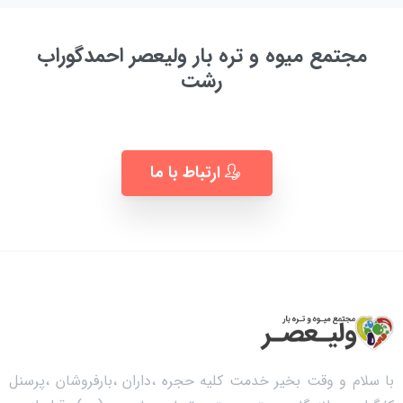
مجتمع میوه و تره بار ولیعصر احمدگوراب
رشت
به زودی ...
ارتباط با ما
با سلام و وقت بخیر خدمت کلیه حجره ،داران ،بارفروشان ،پرسنل