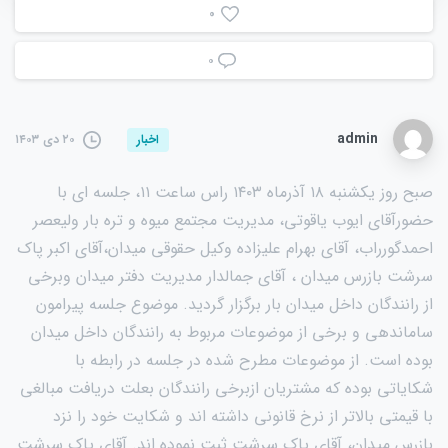
0
۰
admin
۲۰ دی ۱۴۰۳
اخبار
صبح روز یکشنبه ۱۸ آذرماه ۱۴۰۳ راس ساعت ۱۱، جلسه ای با
حضورآقای ایوب یاقوتی، مدیریت مجتمع میوه و تره بار ولیعصر
احمدگورراب، آقای بهرام علیزاده وکیل حقوقی میدان،آقای اکبر پاک
سرشت بازرس میدان ، آقای جمالدار مدیریت دفتر میدان وبرخی
از رانندگان داخل میدان بار برگزار گردید. موضوع جلسه پیرامون
ساماندهی و برخی از موضوعات مربوط به رانندگان داخل میدان
بوده است. از موضوعات مطرح شده در جلسه در رابطه با
شکایاتی بوده که مشتریان ازبرخی رانندگان بعلت دریافت مبالغی
با قیمتی بالاتر از نرخ قانونی داشته اند و شکایت خود را نزد
بازرس میدان، آقای پاک سرشت ثبت نموده اند. آقای پاک سرشت