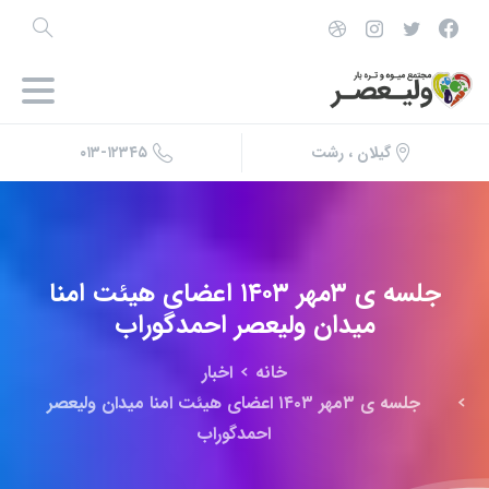
۰۱۳-۱۲۳۴۵
گیلان ، رشت
جلسه
ی
۳مهر
۱۴۰۳
اعضای
هیئت
امنا
میدان
ولیعصر
احمدگوراب
خانه
اخبار
جلسه ی ۳مهر ۱۴۰۳ اعضای هیئت امنا میدان ولیعصر
احمدگوراب