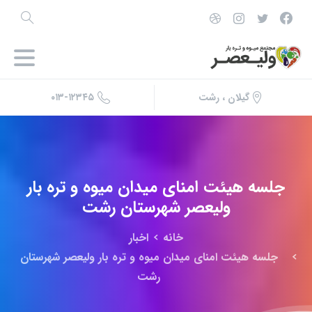
۰۱۳-۱۲۳۴۵
گیلان ، رشت
جلسه
هیئت
امنای
میدان
میوه
و
تره
بار
ولیعصر
شهرستان
رشت
خانه
اخبار
جلسه هیئت امنای میدان میوه و تره بار ولیعصر شهرستان
رشت