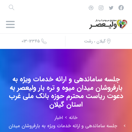
۰۱۳-۱۲۳۴۵
گیلان ، رشت
جلسه
ساماندهی
و
ارائه
خدمات
ویژه
به
بارفروشان
میدان
میوه
و
تره
بار
ولیعصر
به
دعوت
ریاست
محترم
حوزه
بانک
ملی
غرب
استان
گیلان
خانه
اخبار
جلسه ساماندهی و ارائه خدمات ویژه به بارفروشان میدان