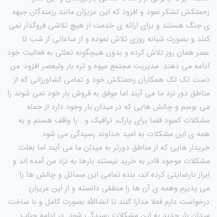
زحمتکش تشکر نمود و افزود که این عزیزان مانند رزمندگان جبهه
ی جنگ هستند و برای ارائه ی خدمت از هیچ تلاشی فروگذار نمی
کنند و بصورت شبانه روزی تلاش نموده و از ساعاتی از شب تا
عصر همان روز تلاش کرده و بدون هیچگونه تعللی به فعالیت خود
ادامه می دهند. مدیریت مجتمع میوه و تره بار ولیعصر افزود: من
دست تک تک همکاران زحمتکش خود و تمامی کشاورزانی که از
مناطق دور نزد ما می آیند اما موفق به فروش بار خود نمی شوند را
می بوسم و چالش هایی که در میدان بار وجود دارد از جمله
مشکلات کمبود فضا برای پارک، ترافیک و… را واقف هستم و به
همه ی این مشکلات به امید خداوند رسیدگی می شود.
خریدار هایی که از مناطق دورتر به میدان ما می آیند اما بعلت
مشکلات موجود قادر به خرید نیستند بارها به نزد من آمده اند و
ابراز نارضایتی کرده اند، بنده تمامی این مسائل و چالش ها را
می پذیرم وهمه ی آن ها را منطقی دانسته و از این عزیزان
درخواست دارم فعلا مدارا کنند تا انشاالله بصورت کامل و با ساخت
میدان بار جدید به این مشکلات رسیدگی شود. در ادامه جناب