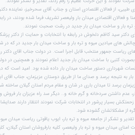
ت شرکت نمودند و این حرکت عظیم را رقم زدند، تقدیر و تشکر نمودند.
 طیبی، از فعالان اقتصادی استان و جناب آقای سحرخیز، نماینده دکتر 
ا و فعالان اقتصادی میدان بار ولیعصر تشریف فرما شده بودند، در راب
تره بار و ساخت میدان بار جدید در رشت صحبت نمودند.
ی دکتر سید کاظم دلخوش در رابطه با انتخابات و حمایت از دکتر پزش
 چالش های میادین میوه و تره بار و ساخت میدان بار جدید در که در ش
ای ریاست جمهور منتخب قابل اجرا است. در دولت جناب اقای دکتر ر
بصورت کتبی با ساخت میدان بار جدید اعلام نمودند و همچنین در دو
سات شهرداری دستور ساخت میدان بار داده شده بود. امید است که در
ار به نتیجه برسد و صدای ما از طریق دوستان عزیزمان، جناب اقای ا
مان برسد تا میدان باری در شان و مقام مردم استان گیلان ساخته شود
، عدم داشتن سردخانه و گرم خانه و… دیگر سد راه عزیزان بار فروش و
 زحمتکش بسیار پرشور در انتخابات شرکت نمودند انتظار دارند صدایش
گره از مشکلاتشان گشوده شود.
دیر و تشکر از جامعه میوه و تره بار، ایوب یاقوتی ریاست میدان میوه 
منای میدان میوه و تره بار ولیعصر، کلیه بارفروشان استان گیلان، کل