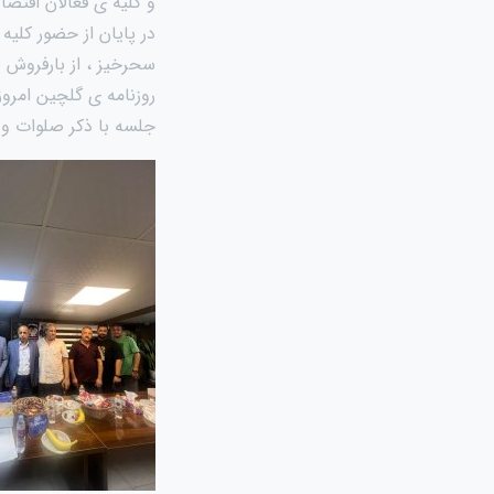
و کلیه ی فعالان اقتصاد
در پایان از حضور کلیه
سحرخیز ، از بارفروش
روزنامه ی گلچین امرو
جلسه با ذکر صلوات و ب