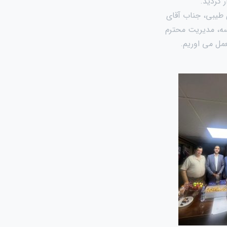
ر گردید.
ی طیبی، جناب آقای
ه، مدیریت محترم
مل می اوریم.