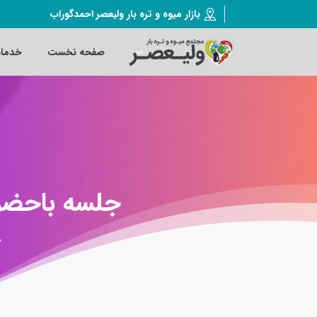
بازار میوه و تره بار ولیعصر احمدگوراب
صفحه نخست
خدما
جلسه
باحضو
خ