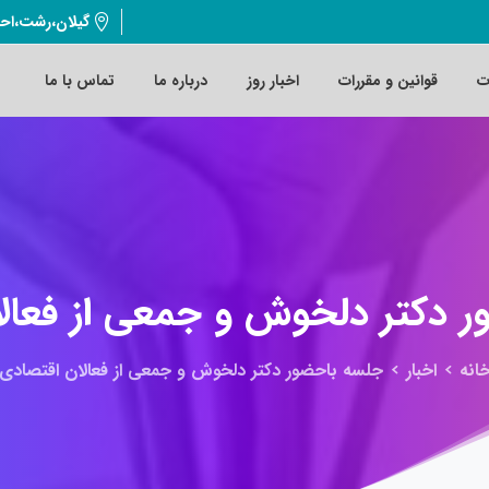
گیلان،رشت،اح
ت
قوانین و مقررات
اخبار روز
درباره ما
تماس با ما
ر
دکتر
دلخوش
و
جمعی
از
فعال
انه
اخبار
جلسه باحضور دکتر دلخوش و جمعی از فعالان اقتصادی