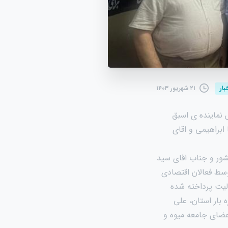
۲۱ شهریور ۱۴۰۳
بار
 دلخوش نماینده ی اسبق
ابراهیمی و اقای
شور و جناب اقای سید
وسط فعالان اقتصادی
الیت پرداخته شده
 بار استان، علی
عضای جامعه میوه و