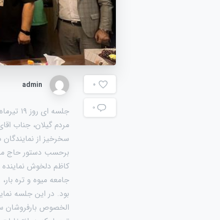
admin
0
۰
مردم گیلان، جناب اقای
سخرخیز از نمایندگان دک
برحسب دستور حاج مصطف
کاظم دلخوش نماینده ی
جامعه میوه و تره بار،
بود. در این جلسه نمای
الخصوص بارفروشان سطح