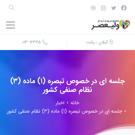
۰۱۳-۱۲۳۴۵
گیلان ، رشت
جلسه
ای
در
خصوص
تبصره
(۱)
ماده
(۳)
نظام
صنفی
کشور
خانه
اخبار
جلسه ای در خصوص تبصره (۱) ماده (۳) نظام صنفی کشور