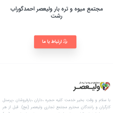
مجتمع میوه و تره بار ولیعصر احمدگوراب
رشت
به زودی ...
ارتباط با ما
با سلام و وقت بخیر خدمت کلیه حجره ،داران ،بارفروشان ،پرسنل
کارگران و رانندگان محترم مجتمع تجاری ولیعصر (عج). قبل از هر