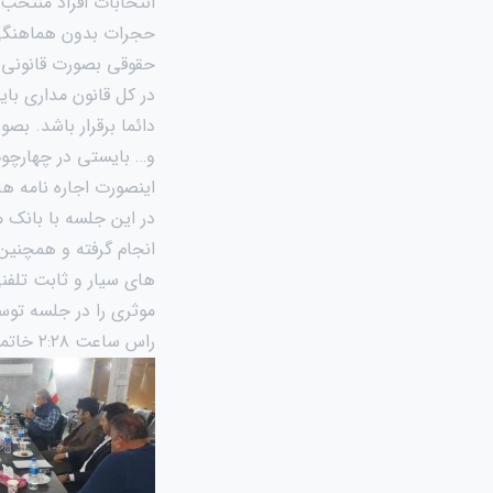
انتخابات افراد منتخب 
حجرات بدون هماهنگی با
حقوقی بصورت قانونی 
در کل قانون مداری با
دائما برقرار باشد. بص
و… بایستی در چهارچوب
اینصورت اجاره نامه ها 
در این جلسه با بانک
انجام گرفته و همچنین
های سیار و ثابت تلفن
موثری را در جلسه تو
راس ساعت ۲:۲۸ خاتمه یافت.