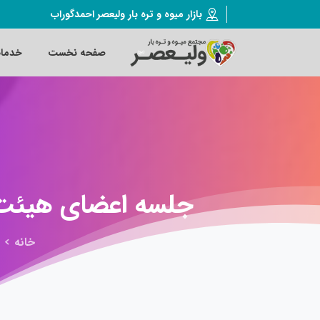
بازار میوه و تره بار ولیعصر احمدگوراب
صفحه نخست
خدما
جلسه
اعضای
هیئت
خانه