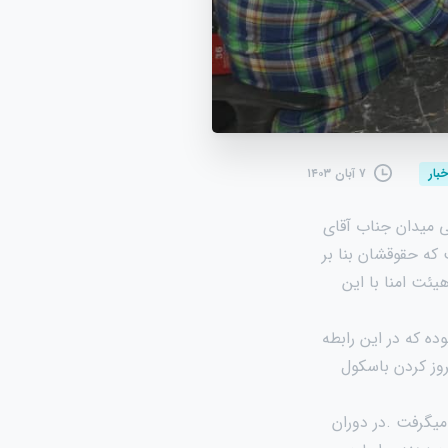
۷ آبان ۱۴۰۳
خبار
تماعی میدان جناب آقای
که حقوقشان بنا بر
ت امنا با این
ه که در این رابطه
روز کردن باسکول
میگرفت .در دوران