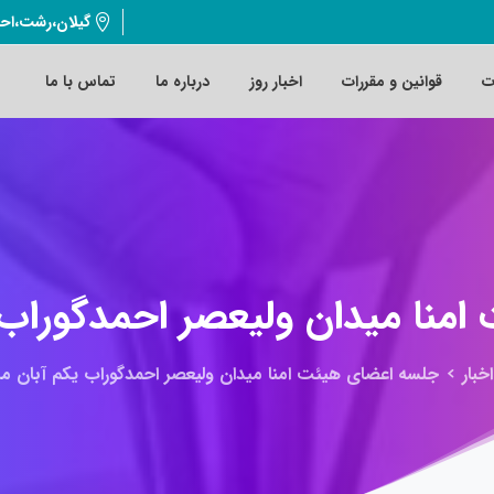
گیلان،رشت،اح
ت
قوانین و مقررات
اخبار روز
درباره ما
تماس با ما
امنا
میدان
ولیعصر
احمدگوراب
اخبار
جلسه اعضای هیئت امنا میدان ولیعصر احمدگوراب یکم آبان ماه ۰۳