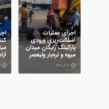
اخبار
اخب
اجرای عملیات
اجر
آسفالت‌ریزی ورودی
کنت
پارکینگ رایگان میدان
میا
میوه و تره‌بار ولیعصر
آزا
۲۷ آذر ۱۴۰۴
۲۷ آ