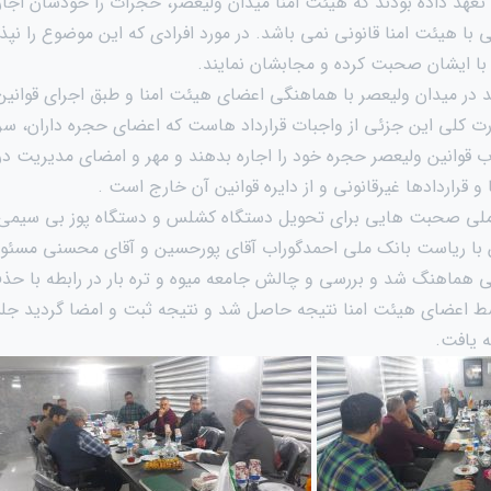
تعهد داده بودند که هیئت امنا میدان ولیعصر، حجرات را خودشان اجار
 هیئت امنا قانونی نمی باشد. در مورد افرادی که این موضوع را نپذی
با ایشان صحبت کرده و مجابشان نمایند.
ید در میدان ولیعصر با هماهنگی اعضای هیئت امنا و طبق اجرای قوانین
ورت کلی این جزئی از واجبات قرارداد هاست که اعضای حجره داران، سرق
 قوانین ولیعصر حجره خود را اجاره بدهند و مهر و امضای مدیریت در 
و قراردادها غیرقانونی و از دایره قوانین آن خارج است .
 ملی صحبت هایی برای تحویل دستگاه کشلس و دستگاه پوز بی سیمی 
 با ریاست بانک ملی احمدگوراب آقای پورحسین و آقای محسنی مسئول
ی هماهنگ شد و بررسی و چالش جامعه میوه و تره بار در رابطه با حذف
سط اعضای هیئت امنا نتیجه حاصل شد و نتیجه ثبت و امضا گردید جل