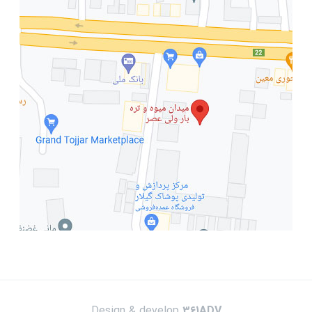
Design & develop
361ADV