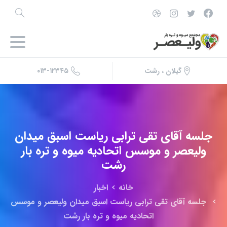
۰۱۳-۱۲۳۴۵
گیلان ، رشت
جلسه
آقای
تقی
ترابی
ریاست
اسبق
میدان
ولیعصر
و
موسس
اتحادیه
میوه
و
تره
بار
رشت
خانه
اخبار
جلسه آقای تقی ترابی ریاست اسبق میدان ولیعصر و موسس
اتحادیه میوه و تره بار رشت