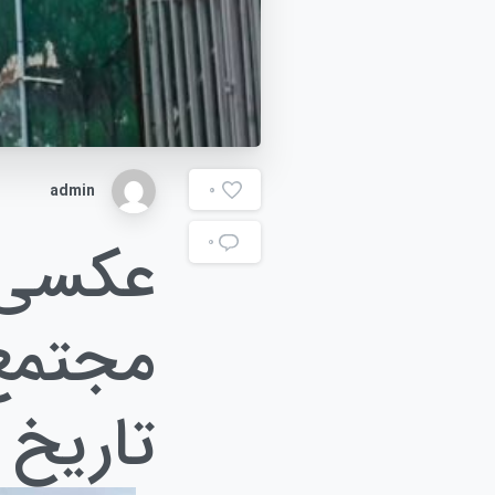
admin
0
عکسی 
۰
مجتمع 
تاریخ پ