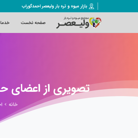
بازار میوه و تره بار ولیعصر احمدگوراب
صفحه نخست
خدما
تصویری
از
اعضای
حر
خانه
اخ