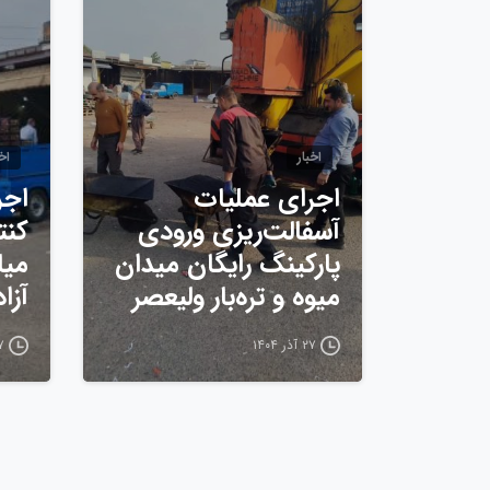
اخبار
اخب
اجرای عملیات
اجر
آسفالت‌ریزی ورودی
کنت
پارکینگ رایگان میدان
میا
میوه و تره‌بار ولیعصر
آزا
۲۷ آذر ۱۴۰۴
۲۷ آ