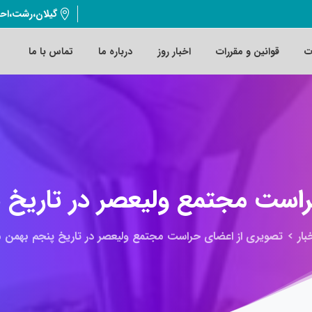
گیلان،رشت،اح
ت
قوانین و مقررات
اخبار روز
درباره ما
تماس با ما
است
مجتمع
ولیعصر
در
تاریخ
پ
بار
تصویری از اعضای حراست مجتمع ولیعصر در تاریخ پنجم بهمن ماه ۳