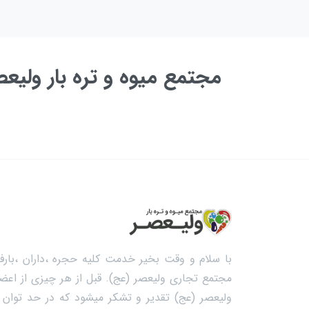
مجتمع میوه و تره بار ولی
به زودی ...
با سلام و وقت بخیر خدمت کلیه حجره ،داران ،بارفر
مجتمع تجاری ولیعصر (عج). قبل از هر چیزی از اعضا
ولیعصر (عج) تقدیر و تشکر میشود که در حد توان خ