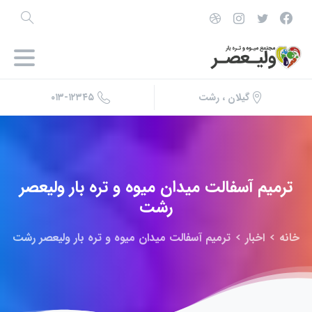
۰۱۳-۱۲۳۴۵
گیلان ، رشت
ترمیم
آسفالت
میدان
میوه
و
تره
بار
ولیعصر
رشت
خانه
اخبار
ترمیم آسفالت میدان میوه و تره بار ولیعصر رشت