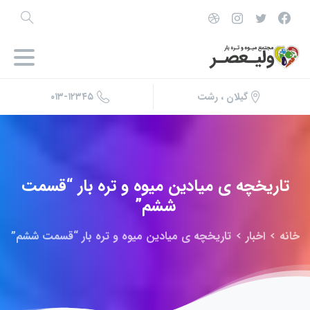
۰۱۳-۱۲۳۴۵
گیلان ، رشت
تاریخچه
ی
میادین
میوه
و
تره
بار
“قسمت
ششم”
خانه
اخبار
تاریخچه ی میادین میوه و تره بار “قسمت ششم”