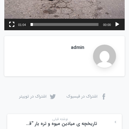
01:04
00:00
admin
اشتراک در فیسبوک
اشتراک در توییتر
نوشته قبلی
تاریخچه ی میادین میوه و تره بار “قسمت پنجم”