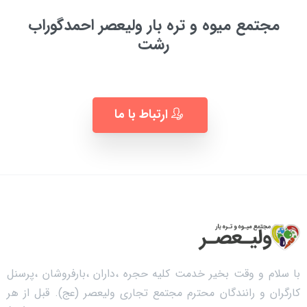
مجتمع میوه و تره بار ولیعصر احمدگوراب
رشت
به زودی ...
ارتباط با ما
با سلام و وقت بخیر خدمت کلیه حجره ،داران ،بارفروشان ،پرسنل
کارگران و رانندگان محترم مجتمع تجاری ولیعصر (عج). قبل از هر