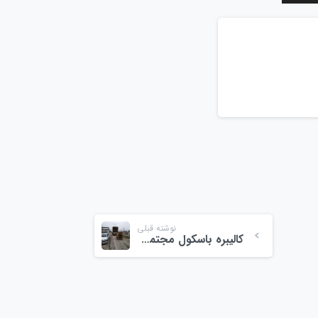
نوشته قبلی
کالیبره باسکول مجتمع میوه و تره بار ولیعصر