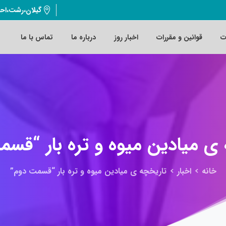
گیلان،رشت،اح
ت
قوانین و مقررات
اخبار روز
درباره ما
تماس با ما
ی
میادین
میوه
و
تره
بار
“قسم
خانه
اخبار
تاریخچه ی میادین میوه و تره بار “قسمت دوم”