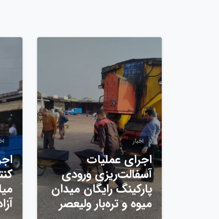
0
اخبار
اخب
اجرای عملیات
اجر
آسفالت‌ریزی ورودی
کنت
پارکینگ رایگان میدان
میا
میوه و تره‌بار ولیعصر
آزا