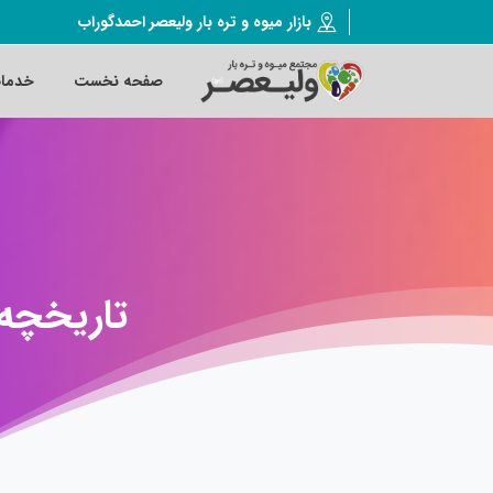
بازار میوه و تره بار ولیعصر احمدگوراب
صفحه نخست
خدما
تاریخچه