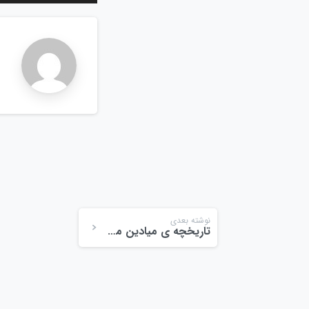
n
نوشته بعدی
تاریخچه ی میادین میوه و تره بار “قسمت سوم”