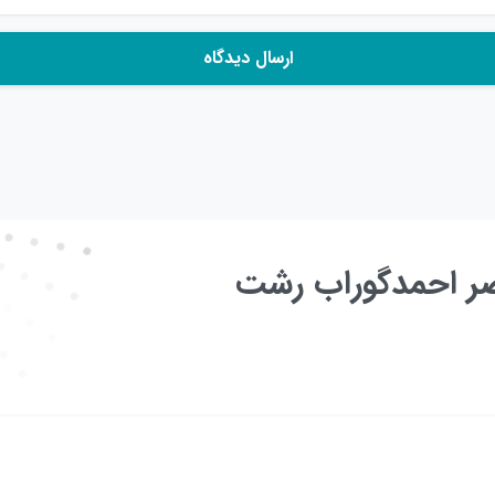
عصر احمدگوراب رشت