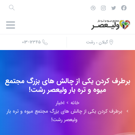
۰۱۳-۱۲۳۴۵
گیلان ، رشت
برطرف
کردن
یکی
از
چالش
های
بزرگ
مجتمع
میوه
و
تره
بار
ولیعصر
رشت!
خانه
اخبار
برطرف کردن یکی از چالش های بزرگ مجتمع میوه و تره بار
ولیعصر رشت!