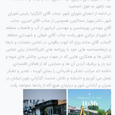
بعد ازظهر به طول انجامید.
در ادامه از اعضای شورای شهر، جناب آقای کارگرنیا رئیس شورای
شهر ،دکتر مهیار سماکچی همچنین از جناب آقای امیری، جناب
آقای مهندس پورمحسن و مهندس ایرانپور از آب و فاضلاب منطقه
۲، شهردار مرکزی شهر رشت جناب آقای شوقی و شهرداری منطقه
۴جناب آقای ساده روح که ایوب یاقوتی در تمامی جلسات و بارها
و بارهامصاحبه های خود با روزنامه های کثیرالانتشار برای تمامی
تلاش ها و همکاری هایی که در جهت بررسی چالش های میوه و
تره بار و برطرف کردن آن ها و حمایتی که از فعالان اقتصادی
داشته اند مراتب تشکر و قدردانی را بجای آورده ، تقدیر و تشکر
بعمل می آوریم و اندیشه و تلاش خدمت گذارانی چون ایشان در
عمران و آبادانی شهر و دیارمان هیچ گاه از یادها نخواهد رفت.