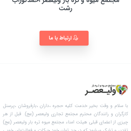
مجتمع میوه و تره بار ولیعصر احمدگوراب
رشت
به زودی ...
ارتباط با ما
با سلام و وقت بخیر خدمت کلیه حجره ،داران ،بارفروشان ،پرسنل
کارگران و رانندگان محترم مجتمع تجاری ولیعصر (عج). قبل از هر
چیزی از اعضای قبلی هیئت امناء مجتمع میوه تره بار ولیعصر (عج)
تقدیر و تشکر میشود که در حد توان خود حرکات و فعالیتهای خوبی