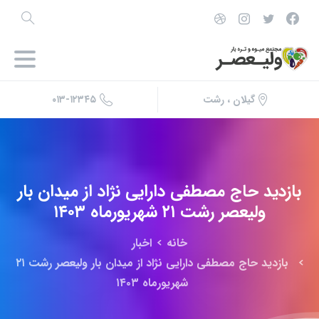
۰۱۳-۱۲۳۴۵
گیلان ، رشت
بازدید
حاج
مصطفی
دارایی
نژاد
از
میدان
بار
ولیعصر
رشت
۲۱
شهریورماه
۱۴۰۳
خانه
اخبار
بازدید حاج مصطفی دارایی نژاد از میدان بار ولیعصر رشت ۲۱
شهریورماه ۱۴۰۳