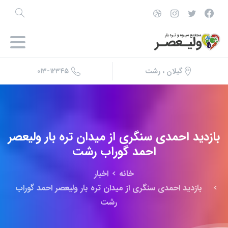
۰۱۳-۱۲۳۴۵
گیلان ، رشت
بازدید
احمدی
سنگری
از
میدان
تره
بار
ولیعصر
احمد
گوراب
رشت
خانه
اخبار
بازدید احمدی سنگری از میدان تره بار ولیعصر احمد گوراب
رشت