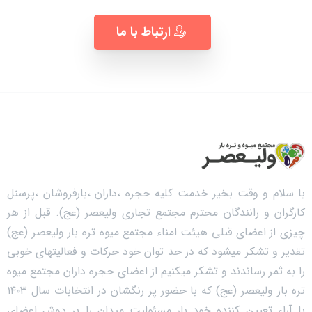
ارتباط با ما
با سلام و وقت بخیر خدمت کلیه حجره ،داران ،بارفروشان ،پرسنل
کارگران و رانندگان محترم مجتمع تجاری ولیعصر (عج). قبل از هر
چیزی از اعضای قبلی هیئت امناء مجتمع میوه تره بار ولیعصر (عج)
تقدیر و تشکر میشود که در حد توان خود حرکات و فعالیتهای خوبی
را به ثمر رساندند و تشکر میکنیم از اعضای حجره داران مجتمع میوه
تره بار ولیعصر (عج) که با حضور پر رنگشان در انتخابات سال ۱۴۰۳
با آراء تعیین کننده خود بار مسئولیت میدان را بر دوش اعضای