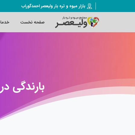
بازار میوه و تره بار ولیعصر احمدگوراب
صفحه نخست
خدما
بارندگی
در