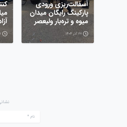
آسفالت‌ریزی ورودی
کنت
پارکینگ رایگان میدان
میا
میوه و تره‌بار ولیعصر
آزا
۲۷ آذر ۱۴۰۴
۲۷ آ
نشانی
نام
*