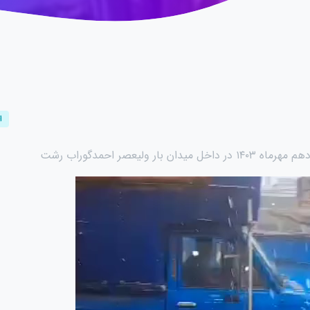
ا
ن بار ولیعصر احمدگوراب رشت