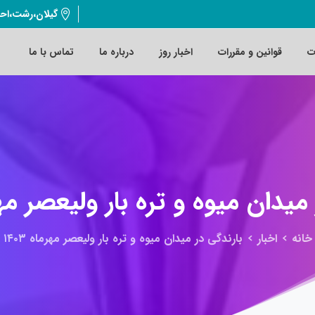
گیلان،رشت،اح
ت
قوانین و مقررات
اخبار روز
درباره ما
تماس با ما
میدان
میوه
و
تره
بار
ولیعصر
مه
خانه
اخبار
بارندگی در میدان میوه و تره بار ولیعصر مهرماه ۱۴۰۳