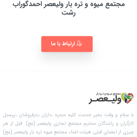
مجتمع میوه و تره بار ولیعصر احمدگوراب
رشت
به زودی ...
ارتباط با ما
با سلام و وقت بخیر خدمت کلیه حجره ،داران ،بارفروشان ،پرسنل
کارگران و رانندگان محترم مجتمع تجاری ولیعصر (عج). قبل از هر
چیزی از اعضای قبلی هیئت امناء مجتمع میوه تره بار ولیعصر (عج)