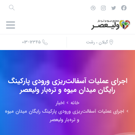
۰۱۳-۱۲۳۴۵
گیلان ، رشت
اجرای
عملیات
آسفالت‌ریزی
ورودی
پارکینگ
رایگان
میدان
میوه
و
تره‌بار
ولیعصر
خانه
اخبار
اجرای عملیات آسفالت‌ریزی ورودی پارکینگ رایگان میدان میوه
و تره‌بار ولیعصر