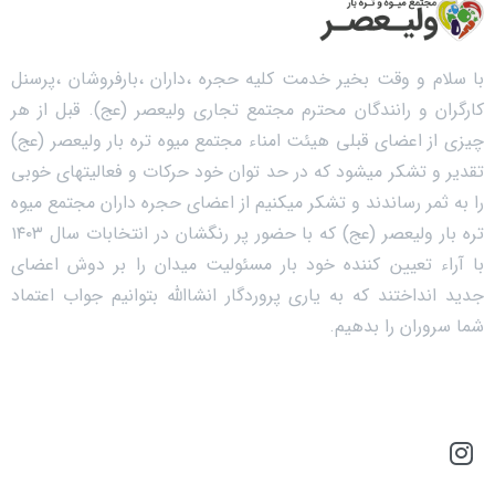
با سلام و وقت بخیر خدمت کلیه حجره ،داران ،بارفروشان ،پرسنل
کارگران و رانندگان محترم مجتمع تجاری ولیعصر (عج). قبل از هر
چیزی از اعضای قبلی هیئت امناء مجتمع میوه تره بار ولیعصر (عج)
تقدیر و تشکر میشود که در حد توان خود حرکات و فعالیتهای خوبی
را به ثمر رساندند و تشکر میکنیم از اعضای حجره داران مجتمع میوه
تره بار ولیعصر (عج) که با حضور پر رنگشان در انتخابات سال ۱۴۰۳
با آراء تعیین کننده خود بار مسئولیت میدان را بر دوش اعضای
جدید انداختند که به یاری پروردگار انشاالله بتوانیم جواب اعتماد
شما سروران را بدهیم.