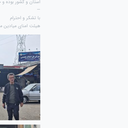
استان و کشور بوده و ح
—
با تشکر و احترام
هیئت امنای میادین میو