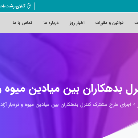
گیلان،رشت،اح
ت
قوانین و مقررات
اخبار روز
درباره ما
تماس با ما
رل
بدهکاران
بین
میادین
میوه
و
اجرای طرح مشترک کنترل بدهکاران بین میادین میوه و تره‌بار آزاد