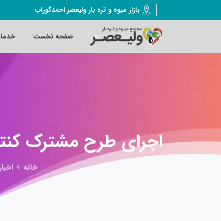
بازار میوه و تره بار ولیعصر احمدگوراب
صفحه نخست
خدما
اجرای
طرح
مشترک
کنت
خانه
اخبار