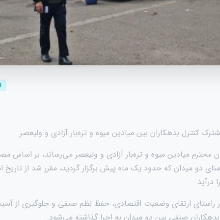
ا
ک کنترل بدهکاران بین میادین میوه و تره‌بار آزادی و ولیعصر
شان محترم میادین میوه و تره‌بار آزادی و ولیعصر می‌رساند، بر اساس
ای دو میدان که حدود یک ماه پیش برگزار گردید، مقرر شد از تاریخ ا
 درآید.
 راستای ارتقای وضعیت اقتصادی، حفظ نظم صنفی و جلوگیری از آسیب‌
بدهکاران صنفی بین دو میدان به اجرا گذاشته می‌شود.