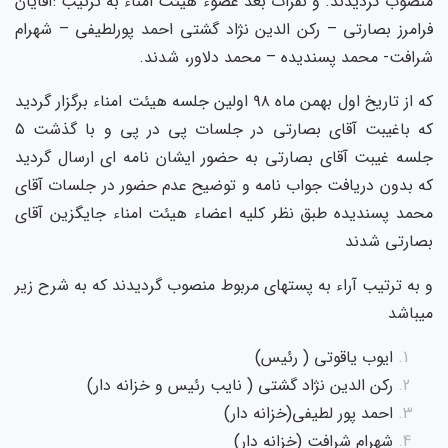
منصوب گردیدند. و نفرات بعد عضوء هیئت امناء به ترتیب :آقایان
فرامرز بصارتی – رکن الدین نژاد گشتی احمد پورلطیفی – شهرام
شرافت- محمد پسندیده – محمد دلاور، شدند.
که از تاریخ اول بهمن ماه ۹۸ اولین جلسه هیئت امناء برگزار گردید
که باغیبت آقای بصارتی در جلسات پی در پی و با گذشت ۵
جلسه غیبت آقای بصارتی به حضور ایشان نامه ای ارسال گردید
که بدون دریافت جواب نامه و توضیح عدم حضور در جلسات آقای
محمد پسندیده طبق نظر کلیه اعضاء هیئت امناء جایگزین آقای
بصارتی شدند
و به ترتیب آراء به پستهای مربوط منصوب گردیدند که به شرح زیر
میباشد
ایوب یاقوتى ( رئيس)
رکن الدین نژاد گشتی ( نایب رئیس و خزانه دار)
احمد پور لطیفی(خزانه دار)
شهرام شرافت (خزانه دار)