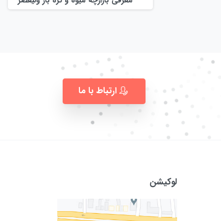
معرفی بازارچه میوه و تره بار ولیعصر
ارتباط با ما
لوکیشن