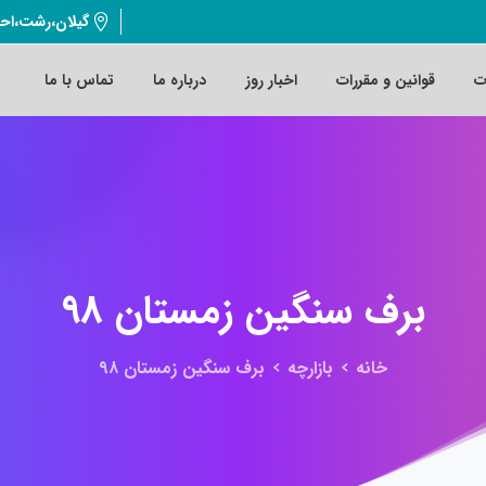
گیلان،رشت،اح
ت
قوانین و مقررات
اخبار روز
درباره ما
تماس با ما
برف
سنگین
زمستان
۹۸
خانه
بازارچه
برف سنگین زمستان ۹۸