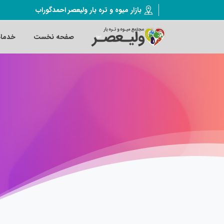
بازار میوه و تره بار ولیعصر احمدگوراب
صفحه نخست
خدما