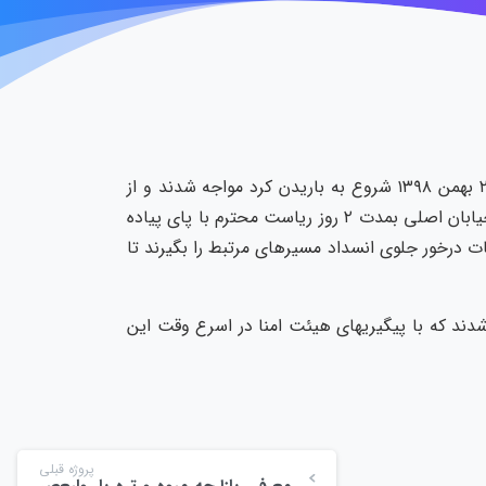
باوجود اینکه اعضای جدید با ریاست آقای ایوب یاقوتی به تازگی منتصب شده بودند با بارش برف سنگینی که در تاریخ ۲۱ بهمن ۱۳۹۸ شروع به باریدن کرد مواجه شدند و از
همان روز اول در تب و تاب رسیدگی به باز نگه داشتن مسیر کوچه ورودی و داخل میدان ،بودند و با وجود مسدود بودن خیابان اصلی بمدت ۲ روز ریاست محترم با پای پیاده
ات درخور جلوی انسداد مسیرهای مرتبط را بگیرند تا
دند که با پیگیریهای هیئت امنا در اسرع وقت این
پروژه قبلی