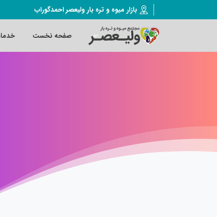
بازار میوه و تره بار ولیعصر احمدگوراب
صفحه نخست
خدما